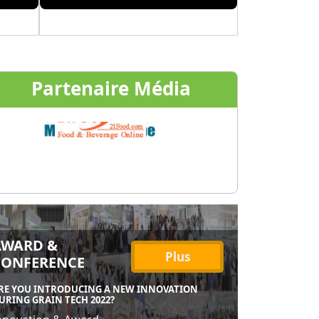
Partenaire Média
AWARD &
Plus
CONFERENCE
RE YOU INTRODUCING A NEW INNOVATION
URING GRAIN TECH 2022?