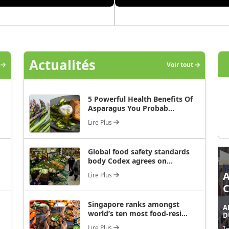
Actualités
t
Voir tout
5 Powerful Health Benefits Of
Asparagus You Probab...
Lire Plus
Global food safety standards
body Codex agrees on...
Lire Plus
Singapore ranks amongst
A
world’s ten most food-resi...
D
Lire Plus