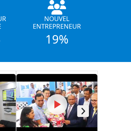
UR
NOUVEL
E
ENTREPRENEUR
%
19%