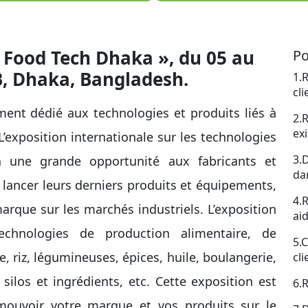
 Food Tech Dhaka », du 05 au
Po
B, Dhaka, Bangladesh.
1.
cli
ent dédié aux technologies et produits liés à
2.
ex
L’exposition internationale sur les technologies
3.
ra une grande opportunité aux fabricants et
da
lancer leurs derniers produits et équipements,
4.
arque sur les marchés industriels. L’exposition
aid
echnologies de production alimentaire, de
5.
, riz, légumineuses, épices, huile, boulangerie,
cl
silos et ingrédients, etc. Cette exposition est
6.
omouvoir votre marque et vos produits sur le