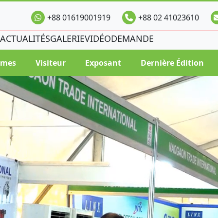
+88 01619001919
+88 02 41023610
ACTUALITÉS
GALERIE
VIDÉO
DEMANDE
mmes
Visiteur
Exposant
Dernière Édition