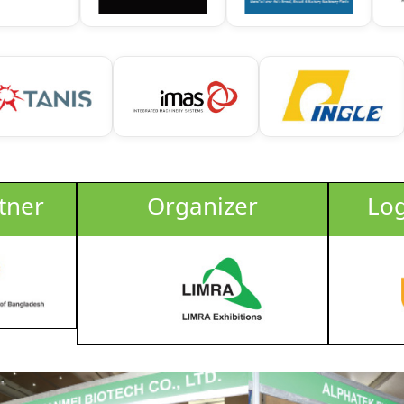
tner
Organizer
Log