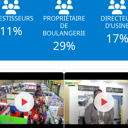
ESTISSEURS
PROPRIÉTAIRE
DIRECTE
DE
D’USIN
11%
BOULANGERIE
17
29%