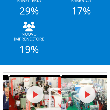
PANETTERIA
FABBRICA
29%
17%
NUOVO
IMPRENDITORE
19%