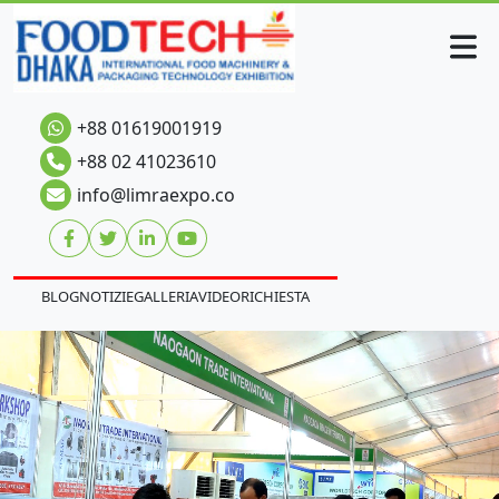
+88 01619001919
+88 02 41023610
info@limraexpo.co
BLOG
NOTIZIE
GALLERIA
VIDEO
RICHIESTA